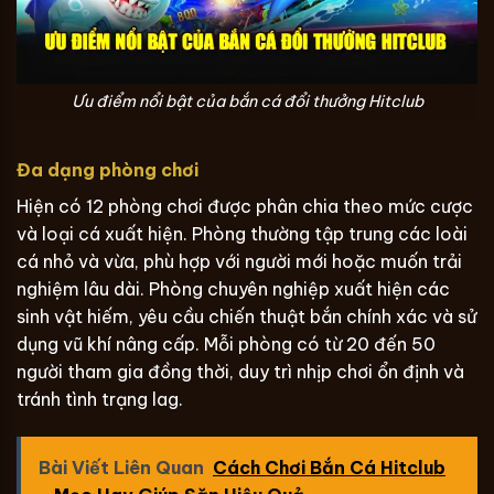
Ưu điểm nổi bật của bắn cá đổi thưởng Hitclub
Đa dạng phòng chơi
Hiện có 12 phòng chơi được phân chia theo mức cược
và loại cá xuất hiện. Phòng thường tập trung các loài
cá nhỏ và vừa, phù hợp với người mới hoặc muốn trải
nghiệm lâu dài. Phòng chuyên nghiệp xuất hiện các
sinh vật hiếm, yêu cầu chiến thuật bắn chính xác và sử
dụng vũ khí nâng cấp. Mỗi phòng có từ 20 đến 50
người tham gia đồng thời, duy trì nhịp chơi ổn định và
tránh tình trạng lag.
Bài Viết Liên Quan
Cách Chơi Bắn Cá Hitclub