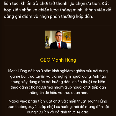
liên tục, khiến trò chơi trở thành lựa chọn ưu tiên. Kết
hợp kiên nhẫn và chiến lược thông minh, thành viên dễ
dàng ghi điểm và nhận phần thưởng hấp dẫn.
CEO Mạnh Hùng
Mạnh Hùng có hơn 3 năm kinh nghiệm nghiên cứu nội dung
game bài trực tuyến và trải nghiệm người dùng. Anh tập
trung xây dựng các bài hướng dẫn, chiến thuật và kiến
thức dành cho người mới nhằm giúp người chơi tiếp cận
thông tin dễ hiểu và trực quan hơn.
Ngoài việc phân tích luật chơi và chiến thuật, Mạnh Hùng
còn thường xuyên cập nhật xu hướng mới để mang đến nội
dung hữu ích và có tính thực tế cao.