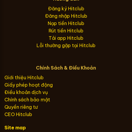
Đăng ký Hitclub
Đăng nhập Hitclub
Nạp tiền Hitclub
Rút tiền Hitclub
Tải app Hitclub
Lỗi thường gặp tại Hitclub
Chính Sách & Điều Khoản
Giới thiệu Hitclub
Giấy phép hoạt động
Điều khoản dịch vụ
Chính sách bảo mật
Quyền riêng tư
CEO Hitclub
Site map