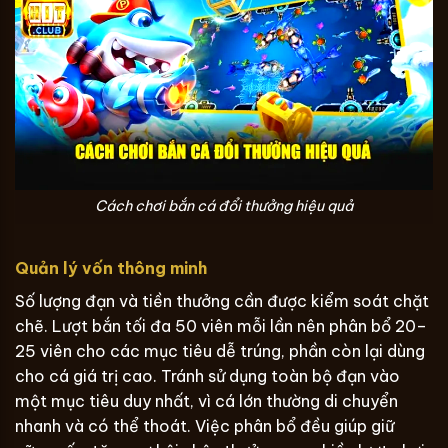
Cách chơi bắn cá đổi thưởng hiệu quả
Quản lý vốn thông minh
Số lượng đạn và tiền thưởng cần được kiểm soát chặt
chẽ. Lượt bắn tối đa 50 viên mỗi lần nên phân bổ 20–
25 viên cho các mục tiêu dễ trúng, phần còn lại dùng
cho cá giá trị cao. Tránh sử dụng toàn bộ đạn vào
một mục tiêu duy nhất, vì cá lớn thường di chuyển
nhanh và có thể thoát. Việc phân bổ đều giúp giữ