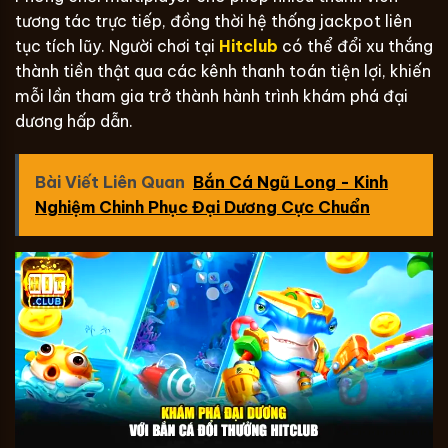
tương tác trực tiếp, đồng thời hệ thống jackpot liên
tục tích lũy. Người chơi tại
Hitclub
có thể đổi xu thắng
thành tiền thật qua các kênh thanh toán tiện lợi, khiến
mỗi lần tham gia trở thành hành trình khám phá đại
dương hấp dẫn.
Bài Viết Liên Quan
Bắn Cá Ngũ Long - Kinh
Nghiệm Chinh Phục Đại Dương Cực Chuẩn