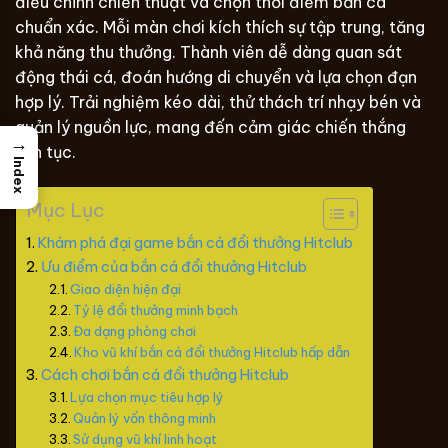
điều chỉnh chiến thuật và chọn thời điểm bắn cá
chuẩn xác. Mỗi màn chơi kích thích sự tập trung, tăng
khả năng thu thưởng. Thành viên dễ dàng quan sát
động thái cá, đoán hướng di chuyển và lựa chọn đạn
hợp lý. Trải nghiệm kéo dài, thử thách trí nhạy bén và
quản lý nguồn lực, mang đến cảm giác chiến thắng
→
liên tục.
Index
Mục Lục
Khám phá đại game bắn cá đổi thưởng Hitclub
Ưu điểm của bắn cá đổi thưởng Hitclub
Giao diện hiện đại
Tỷ lệ đổi thưởng minh bạch
Đa dạng phòng chơi
Kho vũ khí bắn cá đổi thưởng Hitclub hấp dẫn
Cách chơi bắn cá đổi thưởng Hitclub
Lựa chọn mục tiêu hợp lý
Quản lý vốn thông minh
Sử dụng vũ khí linh hoạt